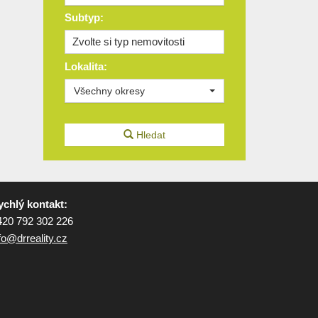
Subtyp:
Zvolte si typ nemovitosti
Lokalita:
Všechny okresy
Hledat
ychlý kontakt:
420 792 302 226
nfo@
drreality.cz