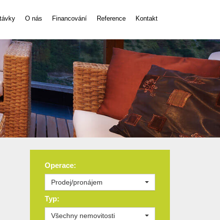
távky
O nás
Financování
Reference
Kontakt
Operace:
Prodej/pronájem
Typ:
Všechny nemovitosti