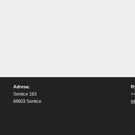
Adresa:
R
Sentice 163
+
66603 Sentice
i